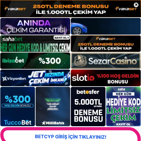
×
BETCYP GİRİŞ İÇİN TIKLAYINIZ!