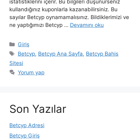
istatistiklerini içerir. Bu bilgileri düşünürseniz
kullandığınız kuponlarla kazanabilirsiniz. Bu
sayılar Betcyp oynamamalısınız. Bildiklerimizi ve
ne yaptığımızı Betcyp …
Devamını oku
Kategoriler
Giriş
Etiketler
Betcyp
,
Betcyp Ana Sayfa
,
Betcyp Bahis
Sitesi
Yorum yap
Son Yazılar
Betcyp Adresi
Betcyp Giriş