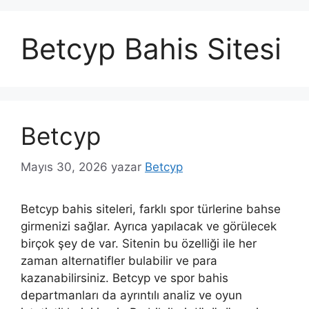
Betcyp Bahis Sitesi
Betcyp
Mayıs 30, 2026
yazar
Betcyp
Betcyp bahis siteleri, farklı spor türlerine bahse
girmenizi sağlar. Ayrıca yapılacak ve görülecek
birçok şey de var. Sitenin bu özelliği ile her
zaman alternatifler bulabilir ve para
kazanabilirsiniz. Betcyp ve spor bahis
departmanları da ayrıntılı analiz ve oyun