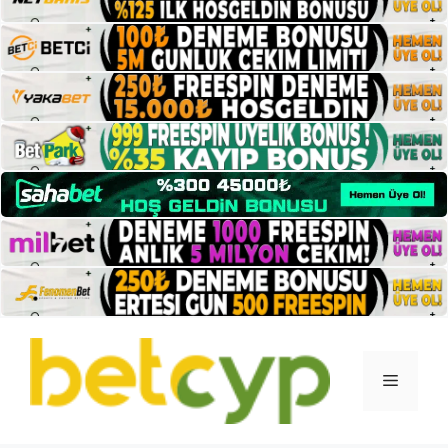
İçeriğe
atla
Menü