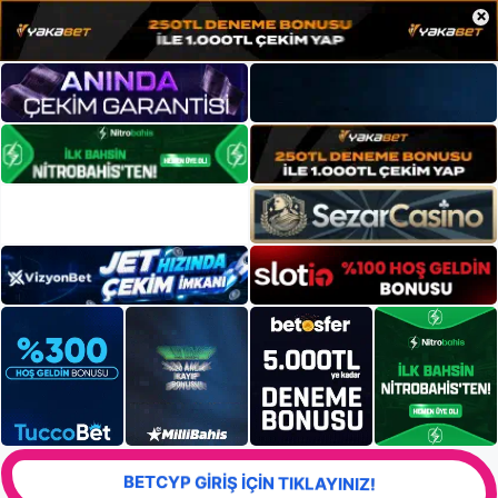
×
BETCYP GİRİŞ İÇİN TIKLAYINIZ!