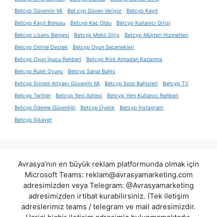
Betcyp Güvenilir Mi
Bet cyp Güven Veriyor
Betcyp Kayıt
Betcyp Kayıt Bonusu
Betcyp Kaç Oldu
Betcyp Kullanıcı Girişi
Betcyp Lisans Belgesi
Betcyp Mobil Giriş
Betcyp Müşteri Hizmetleri
Betcyp Online Destek
Betcyp Oyun Seçenekleri
Betcyp Oyun İpucu Rehberi
Betcyp Risk Almadan Kazanma
Betcyp Rulet Oyunu
Betcyp Sanal Bahis
Betcyp Sistem Altyapı Güvenilir Mi
Betcyp Spor Bahisleri
Betcyp TV
Betcyp Twitter
Betcyp Yeni Adresi
Betcyp Yeni Kullanıcı Rehberi
Betcyp Ödeme Güvenliği
Betcyp Üyelik
Betcyp İnstagram
Betcyp Şikayet
Avrasya'nın en büyük reklam platformunda olmak için
Microsoft Teams:
reklam@avrasyamarketing.com
adresimizden veya Telegram: @Avrasyamarketing
adresimizden irtibat kurabilirsiniz. (Tek iletişim
adreslerimiz teams / telegram ve mail adresimizdir.