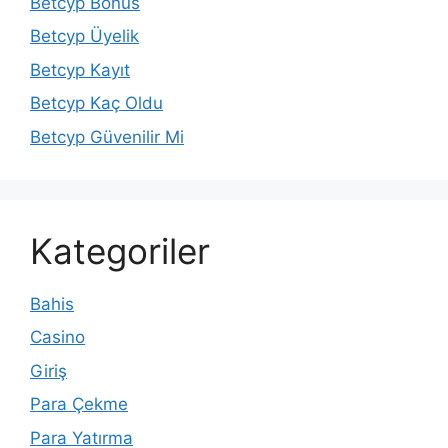
Betcyp Bonus
Betcyp Üyelik
Betcyp Kayıt
Betcyp Kaç Oldu
Betcyp Güvenilir Mi
Kategoriler
Bahis
Casino
Giriş
Para Çekme
Para Yatırma