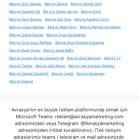
Betcyp Giriş Sayfası
Betcyp Güncel
Betcyp Güncel Giriş
Betcyp Güvenilir Mi
Bet cyp Güven Veriyor
Betcyp Kayıt
Betcyp Kayıt Bonusu
Betcyp Kaç Oldu
Betcyp Kullanıcı Girişi
Betcyp Lisans Belgesi
Betcyp Mobil Giriş
Betcyp Müşteri Hizmetleri
Betcyp Online Destek
Betcyp Oyun Seçenekleri
Betcyp Oyun İpucu Rehberi
Betcyp Risk Almadan Kazanma
Betcyp Rulet Oyunu
Betcyp Sanal Bahis
Betcyp Sistem Altyapı Güvenilir Mi
Betcyp Spor Bahisleri
Betcyp TV
Betcyp Twitter
Betcyp Yeni Adresi
Betcyp Yeni Kullanıcı Rehberi
Betcyp Ödeme Güvenliği
Betcyp Üyelik
Betcyp İnstagram
Betcyp Şikayet
Avrasya'nın en büyük reklam platformunda olmak için
Microsoft Teams:
reklam@avrasyamarketing.com
adresimizden veya Telegram: @Avrasyamarketing
adresimizden irtibat kurabilirsiniz. (Tek iletişim
adreslerimiz teams / telegram ve mail adresimizdir.