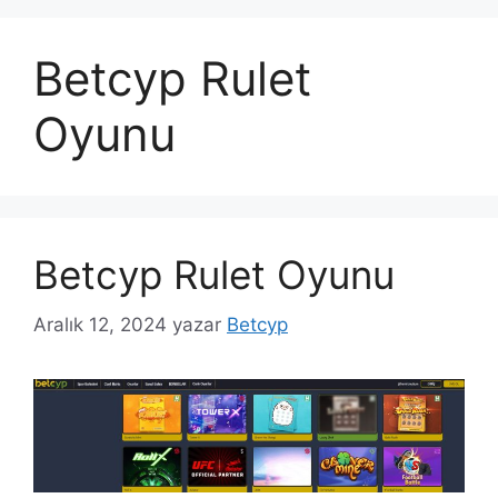
Betcyp Rulet
Oyunu
Betcyp Rulet Oyunu
Aralık 12, 2024
yazar
Betcyp