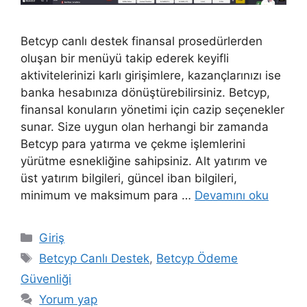
Betcyp canlı destek finansal prosedürlerden
oluşan bir menüyü takip ederek keyifli
aktivitelerinizi karlı girişimlere, kazançlarınızı ise
banka hesabınıza dönüştürebilirsiniz. Betcyp,
finansal konuların yönetimi için cazip seçenekler
sunar. Size uygun olan herhangi bir zamanda
Betcyp para yatırma ve çekme işlemlerini
yürütme esnekliğine sahipsiniz. Alt yatırım ve
üst yatırım bilgileri, güncel iban bilgileri,
minimum ve maksimum para …
Devamını oku
Kategoriler
Giriş
Etiketler
Betcyp Canlı Destek
,
Betcyp Ödeme
Güvenliği
Yorum yap