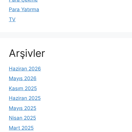
Para Yatırma
TV
Arşivler
Haziran 2026
Mayıs 2026
Kasım 2025
Haziran 2025
Mayıs 2025
Nisan 2025
Mart 2025