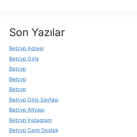
Son Yazılar
Betcyp Adresi
Betcyp Giriş
Betcyp
Betcyp
Betcyp
Betcyp Giriş Sayfası
Betcyp Altyapı
Betcyp İnstagram
Betcyp Canlı Destek