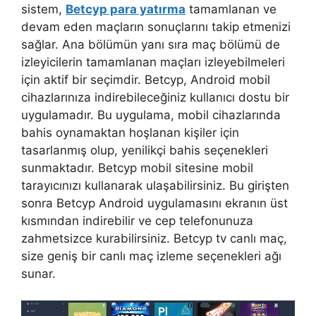
sistem,
Betcyp para yatırma
tamamlanan ve
devam eden maçların sonuçlarını takip etmenizi
sağlar. Ana bölümün yanı sıra maç bölümü de
izleyicilerin tamamlanan maçları izleyebilmeleri
için aktif bir seçimdir. Betcyp, Android mobil
cihazlarınıza indirebileceğiniz kullanıcı dostu bir
uygulamadır. Bu uygulama, mobil cihazlarında
bahis oynamaktan hoşlanan kişiler için
tasarlanmış olup, yenilikçi bahis seçenekleri
sunmaktadır. Betcyp mobil sitesine mobil
tarayıcınızı kullanarak ulaşabilirsiniz. Bu girişten
sonra Betcyp Android uygulamasını ekranın üst
kısmından indirebilir ve cep telefonunuza
zahmetsizce kurabilirsiniz. Betcyp tv canlı maç,
size geniş bir canlı maç izleme seçenekleri ağı
sunar.