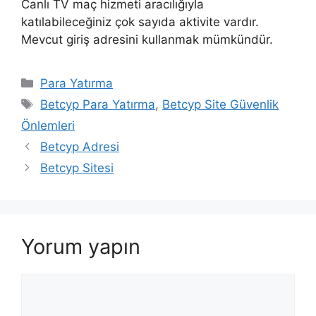
Canlı TV maç hizmeti aracılığıyla
katılabileceğiniz çok sayıda aktivite vardır.
Mevcut giriş adresini kullanmak mümkündür.
Kategoriler
Para Yatırma
Etiketler
Betcyp Para Yatırma
,
Betcyp Site Güvenlik
Önlemleri
Betcyp Adresi
Betcyp Sitesi
Yorum yapın
Yorum