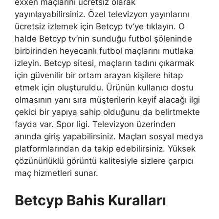
exxen maçlarını ücretsiz olarak
yayınlayabilirsiniz. Özel televizyon yayınlarını
ücretsiz izlemek için Betcyp tv’ye tıklayın. O
halde Betcyp tv’nin sunduğu futbol şöleninde
birbirinden heyecanlı futbol maçlarını mutlaka
izleyin. Betcyp sitesi, maçların tadını çıkarmak
için güvenilir bir ortam arayan kişilere hitap
etmek için oluşturuldu. Ürünün kullanıcı dostu
olmasının yanı sıra müşterilerin keyif alacağı ilgi
çekici bir yapıya sahip olduğunu da belirtmekte
fayda var. Spor ligi. Televizyon üzerinden
anında giriş yapabilirsiniz. Maçları sosyal medya
platformlarından da takip edebilirsiniz. Yüksek
çözünürlüklü görüntü kalitesiyle sizlere çarpıcı
maç hizmetleri sunar.
Betcyp Bahis Kuralları