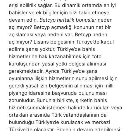
erişilebilirlik sağlar. Bu dinamik ortamda en iyi
bahisler ve ek bilgiler için bizi takip etmeye
devam edin.
Betcyp haftalık bonuslar
neden
açılmıyor? Betcyp açmadığı konunun net bir
açıklaması veya nedeni var. Betcyp neden
açılmıyor? Lisans belgesinin Türkiye’de kabul
edilme şansı yoktur. Türkiye’de bahis
hizmetlerine hak kazanabilmek için toto
kuruluşundan yasal yetki belgesi alınması
gerekmektedir. Ayrıca Türkiye’de şans
oyunlarına ilişkin hizmetlerin sunulabilmesi için
gerekli yasal izin belgesinin alınması için milli
piyango idaresine başvuruda bulunulması
zorunludur. Bununla birlikte, şirketin bahis
hizmeti sunmak istemesi halinde kurucuları veya
ortakları arasında Türk vatandaşlarının da
bulunduğu Türkiye’de kurulacak ve merkezi
Türkiye’de olacaktır. Projenin devam edebilmesi