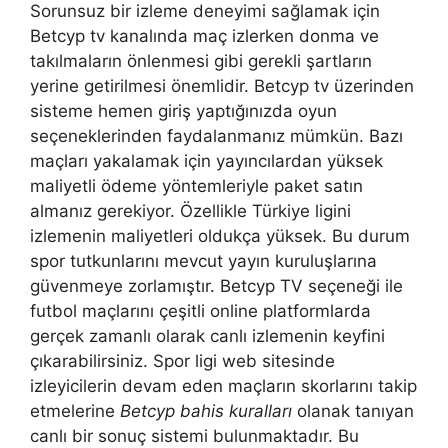
Sorunsuz bir izleme deneyimi sağlamak için
Betcyp tv kanalında maç izlerken donma ve
takılmaların önlenmesi gibi gerekli şartların
yerine getirilmesi önemlidir. Betcyp tv üzerinden
sisteme hemen giriş yaptığınızda oyun
seçeneklerinden faydalanmanız mümkün. Bazı
maçları yakalamak için yayıncılardan yüksek
maliyetli ödeme yöntemleriyle paket satın
almanız gerekiyor. Özellikle Türkiye ligini
izlemenin maliyetleri oldukça yüksek. Bu durum
spor tutkunlarını mevcut yayın kuruluşlarına
güvenmeye zorlamıştır. Betcyp TV seçeneği ile
futbol maçlarını çeşitli online platformlarda
gerçek zamanlı olarak canlı izlemenin keyfini
çıkarabilirsiniz. Spor ligi web sitesinde
izleyicilerin devam eden maçların skorlarını takip
etmelerine
Betcyp bahis kuralları
olanak tanıyan
canlı bir sonuç sistemi bulunmaktadır. Bu