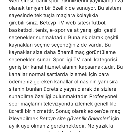
Web sitesi, canlı spor etkinliklerini yayınlamanıza
olanak tanıyan bir özellik de sunuyor. Bu sistem
sayesinde tek tuşla maçlara kolaylıkla
girebilirsiniz. Betcyp TV web sitesi futbol, ​​
basketbol, ​​tenis, e-spor ve at yarışı gibi çeşitli
seçenekler sunmaktadır. Buna ek olarak çeşitli
kaynakları seçme seçeneğiniz de vardır. Bu
kaynaklar size daha önemli maç görüntüleme
seçenekleri sunar. Spor ligi TV canlı kategorisi
geniş bir kanal hizmet alanını kapsamaktadır. Bu
kanallar normal şartlarda izlemek için para
ödemeniz gereken kanallar olmasının yanı sıra
sitenin bunları ücretsiz yayın olarak da sizlere
sunabilme özelliği bulunmaktadır. Profesyonel
spor maçlarını televizyonda izlemek genellikle
ücretli bir hizmettir. Sonuç olarak exxen’de maç
izleyebilmek
Betcyp site güvenlik önlemleri
için
aylık üye olmanız gerekmektedir. Ne yazık ki