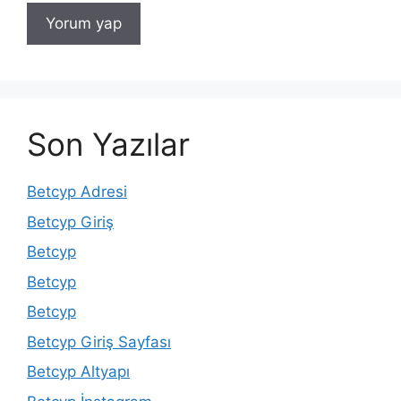
Son Yazılar
Betcyp Adresi
Betcyp Giriş
Betcyp
Betcyp
Betcyp
Betcyp Giriş Sayfası
Betcyp Altyapı