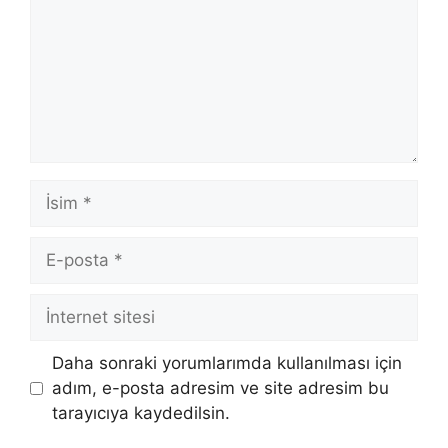
İsim
E-
posta
İnternet
sitesi
Daha sonraki yorumlarımda kullanılması için
adım, e-posta adresim ve site adresim bu
tarayıcıya kaydedilsin.