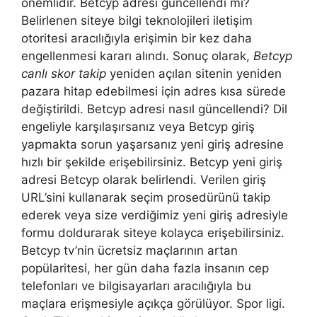
önemlidir. Betcyp adresi güncellendi mi?
Belirlenen siteye bilgi teknolojileri iletişim
otoritesi aracılığıyla erişimin bir kez daha
engellenmesi kararı alındı. Sonuç olarak,
Betcyp
canlı skor takip
yeniden açılan sitenin yeniden
pazara hitap edebilmesi için adres kısa sürede
değiştirildi. Betcyp adresi nasıl güncellendi? Dil
engeliyle karşılaşırsanız veya Betcyp giriş
yapmakta sorun yaşarsanız yeni giriş adresine
hızlı bir şekilde erişebilirsiniz. Betcyp yeni giriş
adresi Betcyp olarak belirlendi. Verilen giriş
URL’sini kullanarak seçim prosedürünü takip
ederek veya size verdiğimiz yeni giriş adresiyle
formu doldurarak siteye kolayca erişebilirsiniz.
Betcyp tv’nin ücretsiz maçlarının artan
popülaritesi, her gün daha fazla insanın cep
telefonları ve bilgisayarları aracılığıyla bu
maçlara erişmesiyle açıkça görülüyor. Spor ligi.