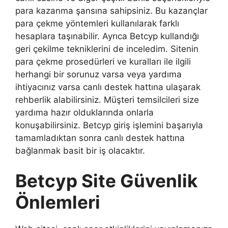
para kazanma şansına sahipsiniz. Bu kazançlar
para çekme yöntemleri kullanılarak farklı
hesaplara taşınabilir. Ayrıca Betcyp kullandığı
geri çekilme tekniklerini de inceledim. Sitenin
para çekme prosedürleri ve kuralları ile ilgili
herhangi bir sorunuz varsa veya yardıma
ihtiyacınız varsa canlı destek hattına ulaşarak
rehberlik alabilirsiniz. Müşteri temsilcileri size
yardıma hazır olduklarında onlarla
konuşabilirsiniz. Betcyp giriş işlemini başarıyla
tamamladıktan sonra canlı destek hattına
bağlanmak basit bir iş olacaktır.
Betcyp Site Güvenlik
Önlemleri